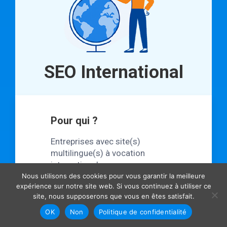
SEO International
Pour qui ?
Entreprises avec site(s)
multilingue(s) à vocation
internationale.
Nous utilisons des cookies pour vous garantir la meilleure
expérience sur notre site web. Si vous continuez à utiliser ce
site, nous supposerons que vous en êtes satisfait.
Pourquoi ?
OK
Non
Politique de confidentialité
Attirer une clientèle