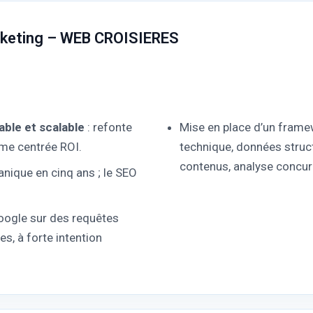
rketing – WEB CROISIERES
ble et scalable
: refonte
Mise en place d’un frame
erme centrée ROI.
technique, données structu
contenus, analyse concurr
anique en cinq ans ; le SEO
oogle sur des requêtes
s, à forte intention