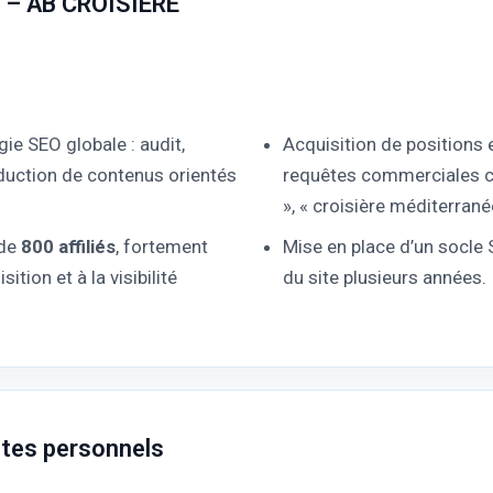
n – AB CROISIERE
gie SEO globale : audit,
Acquisition de positions
duction de contenus orientés
requêtes commerciales cl
», « croisière méditerranée
 de
800 affiliés
, fortement
Mise en place d’un socle
tion et à la visibilité
du site plusieurs années.
ites personnels