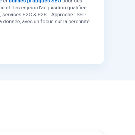
e
et
bonnes pratiques SEO
pour des
e et des enjeux d’acquisition qualifiée :
, services B2C & B2B… Approche : SEO
la donnée, avec un focus sur la pérennité