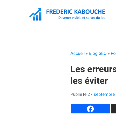
Aller
au
contenu
F
Accueil
»
Blog SEO
»
Fo
Les erreur
les éviter
Publié le
27 septembre