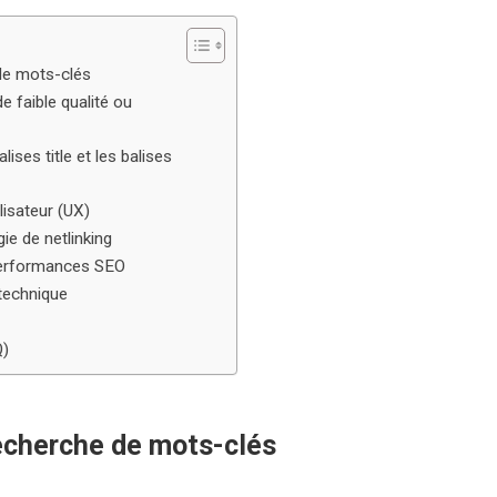
 de mots-clés
e faible qualité ou
lises title et les balises
ilisateur (UX)
ie de netlinking
 performances SEO
 technique
Q)
recherche de mots-clés