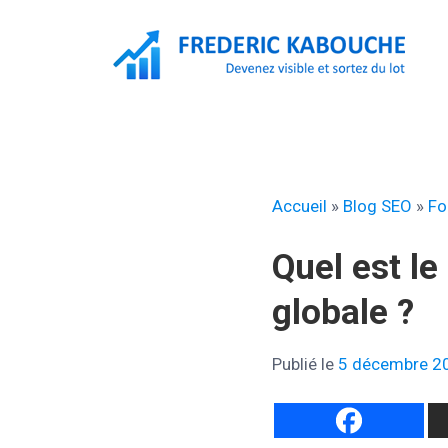
Aller
au
contenu
F
Accueil
»
Blog SEO
»
Fo
Quel est le
globale ?
Publié le
5 décembre 2