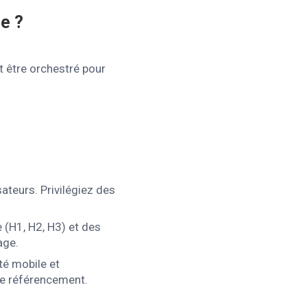
e ?
t être orchestré pour
sateurs. Privilégiez des
e (H1, H2, H3) et des
age.
té mobile et
 le référencement.